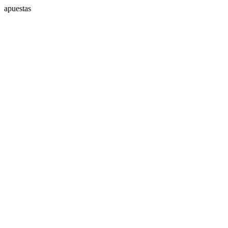
apuestas