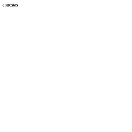
apuestas