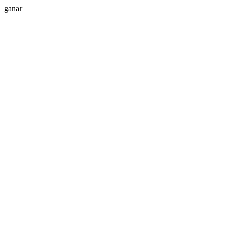
ganar